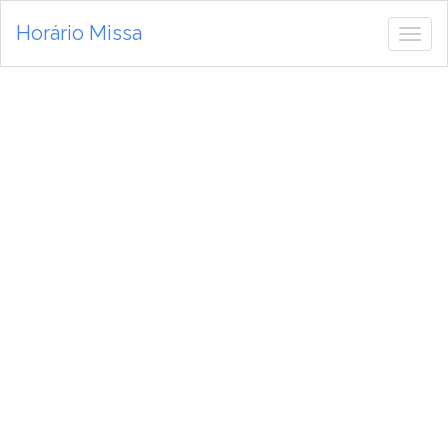
Horário Missa
Alte
de
nav