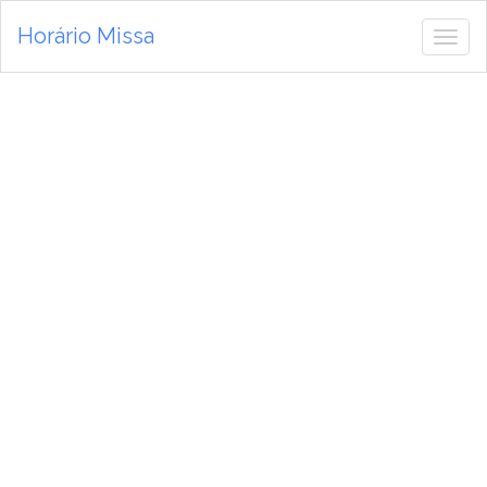
Horário Missa
Alte
de
nav