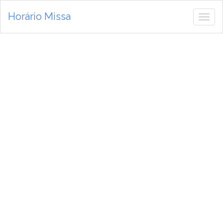
Horário Missa
Alte
de
nav