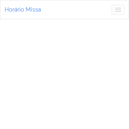
Horário Missa
Alte
de
nav