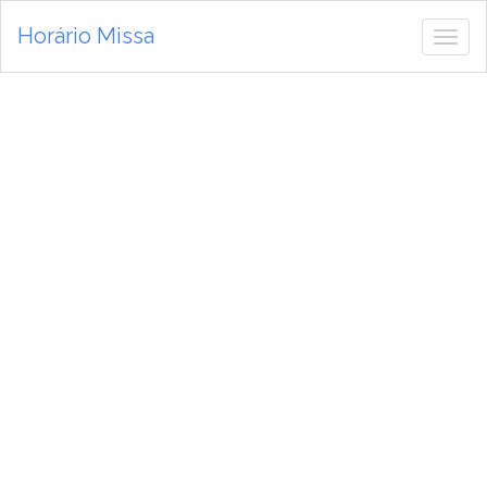
Horário Missa
Alte
de
nav