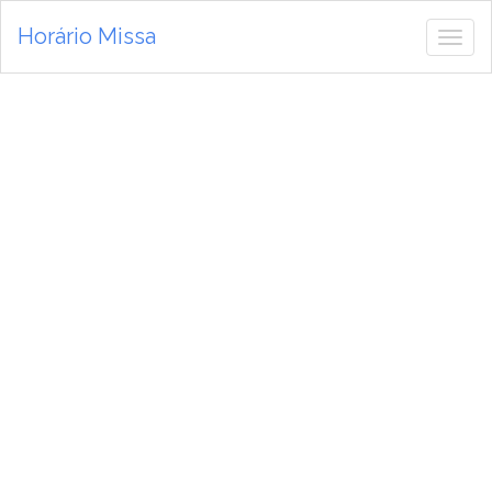
Horário Missa
Alte
de
nav